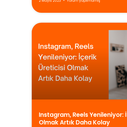
2 Mayıs 2023
Yorum yapılmamış
Instagram, Reels Yenileniyor: İ
Olmak Artık Daha Kolay