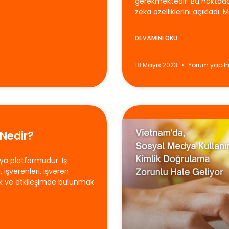
gerekmektedir. Bu noktada
zeka özelliklerini açıkladı
DEVAMINI OKU
18 Mayıs 2023
Yorum yapıl
 Nedir?
dya platformudur. İş
, işverenleri, işveren
mak ve etkileşimde bulunmak