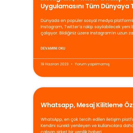
Uygulamasını Tüm Dünyaya T
Dünyada en popüler sosyal medya platformla
Instagram, Twitter’a rakip sayılabilecek yeni
çalışıyor. Bildiğiniz üzere Instagram’ın uzun z
DEVAMINI OKU
19 Haziran 2023
Yorum yapılmamış
Whatsapp, Mesaj Kilitleme Öze
WhatsApp, en çok tercih edilen iletişim platfo
Kendini sürekli yenileyen ve kullanıcılara da
çalışan şirket bir yenilik haberi