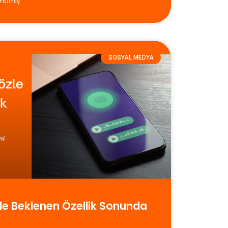
lmamış
SOSYAL MEDYA
le Beklenen Özellik Sonunda