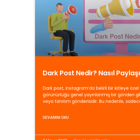
Dark Post Nedir? Nasıl Paylaşı
Dark post, Instagram’da belirli bir kitleye öze
görünürlüğü genel yayınlanmış bir gönderi g
veya tanıtım gönderisidir. Bu nedenle, sadec
DEVAMINI OKU