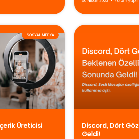
30 Nisan 2023
Yorum yapı
SOSYAL MEDYA
çerik Üreticisi
Discord, Dört Göz
Geldi!