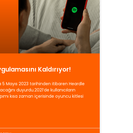
ygulamasını Kaldırıyor!
a 5 Mayıs 2023 tarihinden itibaren Heardle
cağını duyurdu.2021’de kullanıcıların
pımı kısa zaman içerisinde oyuncu kitlesi