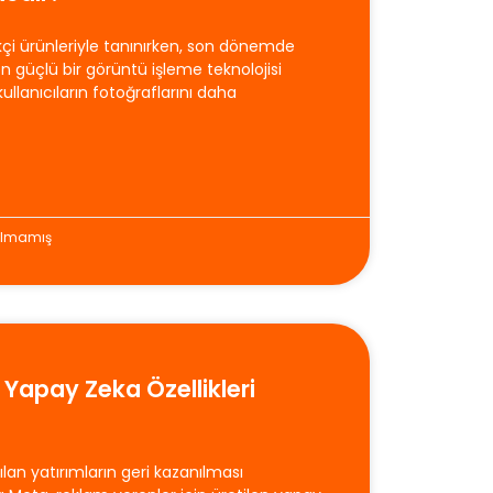
ikçi ürünleriyle tanınırken, son dönemde
en güçlü bir görüntü işleme teknolojisi
 kullanıcıların fotoğraflarını daha
ılmamış
 Yapay Zeka Özellikleri
lan yatırımların geri kazanılması