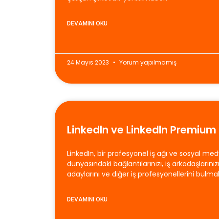
DEVAMINI OKU
24 Mayıs 2023
Yorum yapılmamış
Linkedln ve Linkedln Premium
LinkedIn, bir profesyonel iş ağı ve sosyal me
dünyasındaki bağlantılarınızı, iş arkadaşlarınızı
adaylarını ve diğer iş profesyonellerini bul
DEVAMINI OKU