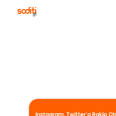
İçeriğe
geç
Instagram, Twitter’a Rakip Ol