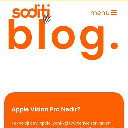
blog.
menu
İçeriğe
geç
Apple Vision Pro Nedir?
Teknoloji devi Apple, yenilikçi ürünleriyle tanınırken,