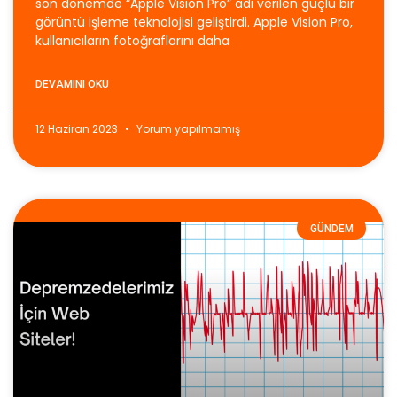
son dönemde “Apple Vision Pro” adı verilen güçlü bir
görüntü işleme teknolojisi geliştirdi. Apple Vision Pro,
kullanıcıların fotoğraflarını daha
DEVAMINI OKU
12 Haziran 2023
Yorum yapılmamış
GÜNDEM