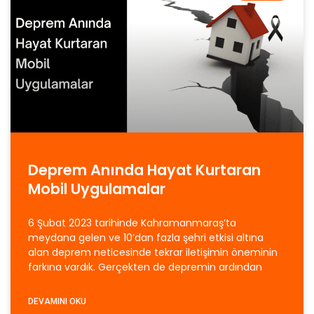
Deprem Anında Hayat Kurtaran
Mobil Uygulamalar
6 Şubat 2023 tarihinde Kahramanmaraş’ta
meydana gelen ve 10’dan fazla şehri etkisi altına
alan deprem neticesinde tekrar iletişimin öneminin
farkına vardık. Gerçekten de depremin ardından
DEVAMINI OKU