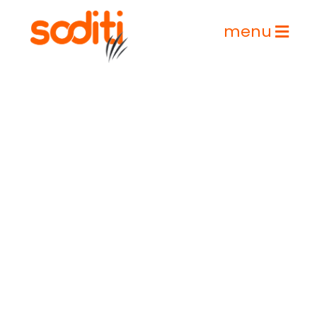
menu
İçeriğe
geç