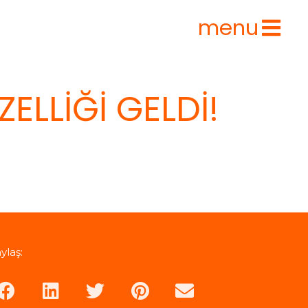
menu
LLIĞI GELDI!
ylaş: