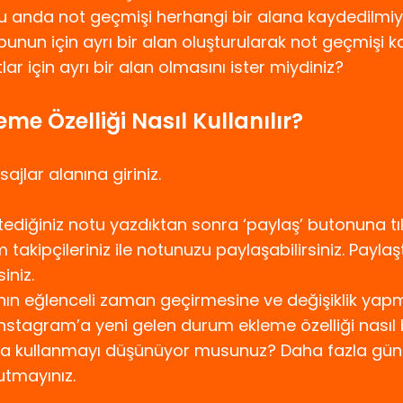
 anda not geçmişi herhangi bir alana kaydedilmiyo
nun için ayrı bir alan oluşturularak not geçmişi kayıt
ar için ayrı bir alan olmasını ister miydiniz?
e Özelliği Nasıl Kullanılır?
lar alanına giriniz.
diğiniz notu yazdıktan sonra ‘paylaş’ butonuna tıkl
m takipçileriniz ile notunuzu paylaşabilirsiniz. Payla
iniz.
ının eğlenceli zaman geçirmesine ve değişiklik yapm
stagram’a yeni gelen durum ekleme özelliği nasıl b
a kullanmayı düşünüyor musunuz? Daha fazla günce
utmayınız.