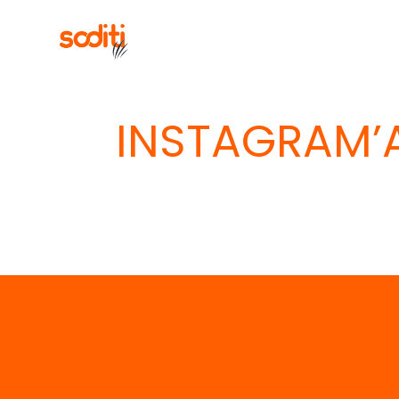
İçeriğe
geç
INSTAGRAM’A