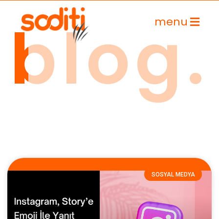
blog.
menu
İçeriğe
geç
SOSYAL MEDYA