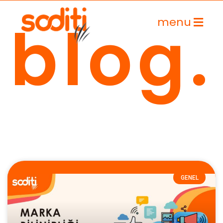
blog.
menu
İçeriğe
geç
GENEL