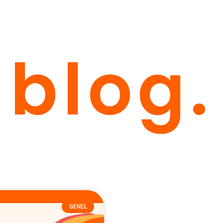
blog.
GENEL